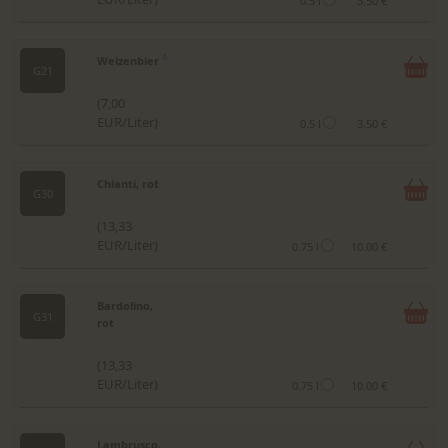
0.5 l
3.50 €
Weizenbier
A
G21
(7,00
EUR/Liter)
0.5 l
3.50 €
Chianti, rot
G30
(13,33
EUR/Liter)
0.75 l
10.00 €
Bardolino,
G31
rot
(13,33
EUR/Liter)
0.75 l
10.00 €
Lambrusco,