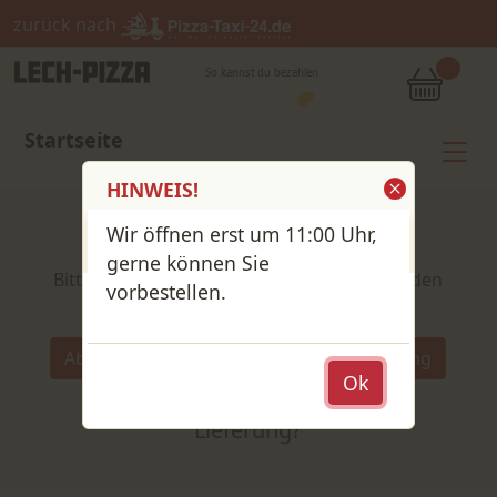
zurück nach
So kannst du bezahlen
Startseite
HINWEIS!
Wir öffnen erst um 11:00 Uhr,
Shop / Speisekarte
gerne können Sie
Bitte wähle deine Produkte und lege sie in den
vorbestellen.
Warenkorb
Wähle:
Abholung
Lieferung
Abholung
Ok
oder
Lieferung?