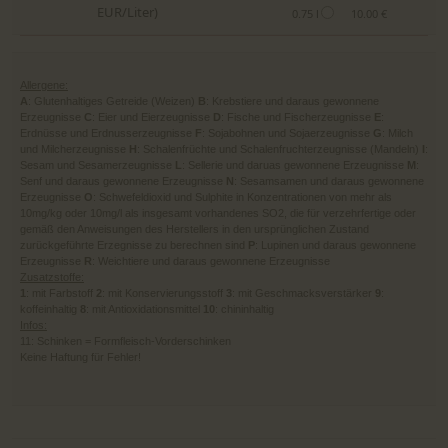
EUR/Liter)
0.75 l
10.00 €
Allergene:
A
: Glutenhaltiges Getreide (Weizen)
B
: Krebstiere und daraus gewonnene
Erzeugnisse
C
: Eier und Eierzeugnisse
D
: Fische und Fischerzeugnisse
E
:
Erdnüsse und Erdnusserzeugnisse
F
: Sojabohnen und Sojaerzeugnisse
G
: Milch
und Milcherzeugnisse
H
: Schalenfrüchte und Schalenfruchterzeugnisse (Mandeln)
I
:
Sesam und Sesamerzeugnisse
L
: Sellerie und daruas gewonnene Erzeugnisse
M
:
Senf und daraus gewonnene Erzeugnisse
N
: Sesamsamen und daraus gewonnene
Erzeugnisse
O
: Schwefeldioxid und Sulphite in Konzentrationen von mehr als
10mg/kg oder 10mg/l als insgesamt vorhandenes SO2, die für verzehrfertige oder
gemäß den Anweisungen des Herstellers in den ursprünglichen Zustand
zurückgeführte Erzegnisse zu berechnen sind
P
: Lupinen und daraus gewonnene
Erzeugnisse
R
: Weichtiere und daraus gewonnene Erzeugnisse
Zusatzstoffe:
1
: mit Farbstoff
2
: mit Konservierungsstoff
3
: mit Geschmacksverstärker
9
:
koffeinhaltig
8
: mit Antioxidationsmittel
10
: chininhaltig
Infos:
11: Schinken = Formfleisch-Vorderschinken
Keine Haftung für Fehler!