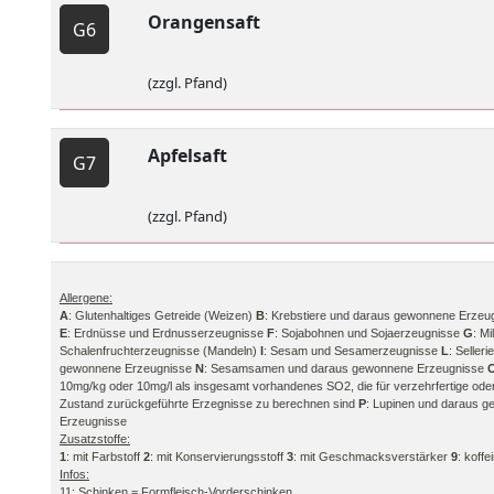
Orangensaft
G6
(zzgl. Pfand)
Apfelsaft
G7
(zzgl. Pfand)
Allergene:
A
: Glutenhaltiges Getreide (Weizen)
B
: Krebstiere und daraus gewonnene Erzeu
E
: Erdnüsse und Erdnusserzeugnisse
F
: Sojabohnen und Sojaerzeugnisse
G
: M
Schalenfruchterzeugnisse (Mandeln)
I
: Sesam und Sesamerzeugnisse
L
: Selle
gewonnene Erzeugnisse
N
: Sesamsamen und daraus gewonnene Erzeugnisse
10mg/kg oder 10mg/l als insgesamt vorhandenes SO2, die für verzehrfertige ode
Zustand zurückgeführte Erzegnisse zu berechnen sind
P
: Lupinen und daraus 
Erzeugnisse
Zusatzstoffe:
1
: mit Farbstoff
2
: mit Konservierungsstoff
3
: mit Geschmacksverstärker
9
: koffe
Infos:
11: Schinken = Formfleisch-Vorderschinken