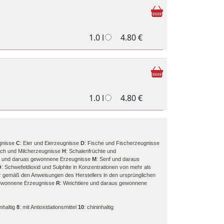
1.0 l
4.80 €
1.0 l
4.80 €
gnisse
C
: Eier und Eierzeugnisse
D
: Fische und Fischerzeugnisse
ilch und Milcherzeugnisse
H
: Schalenfrüchte und
rie und daruas gewonnene Erzeugnisse
M
: Senf und daraus
O
: Schwefeldioxid und Sulphite in Konzentrationen von mehr als
r gemäß den Anweisungen des Herstellers in den ursprünglichen
gewonnene Erzeugnisse
R
: Weichtiere und daraus gewonnene
inhaltig
8
: mit Antioxidationsmittel
10
: chininhaltig