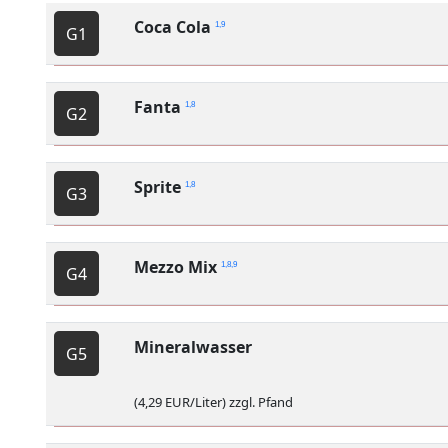
Coca Cola
1,9
G1
Fanta
1,8
G2
Sprite
1,8
G3
Mezzo Mix
1,8,9
G4
Mineralwasser
G5
(4,29 EUR/Liter) zzgl. Pfand