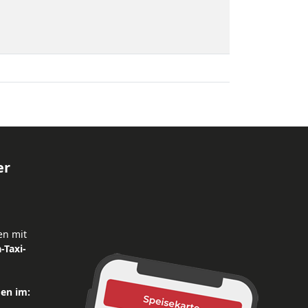
er
en mit
-Taxi-
den im: